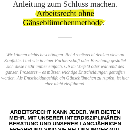
Anleitung zum Schluss machen.
Arbeitsrecht ohne
Gänseblümchenmethode.
Wir können nichts beschönigen. Bei Arbeitsrecht denken viele an
Konflikte. Und wie in einer Partnerschaft oder Beziehung gestaltet
sich diese nicht immer einfach. Ob im Vorfeld oder während des
ganzen Prozesses – es müssen wichtige Entscheidungen getroffen
werden. Als Entscheidungshilfe ein Gänseblümchen zu rupfen, ist hier
eher nicht zielführend.
ARBEITSRECHT KANN JEDER. WIR BIETEN
MEHR. MIT UNSERER INTERDISZIPLINÄREN
BERATUNG UND UNSERER LANGJÄHRIGEN
ERFAHRUNG SIND SIE BEI UNS IMMER GUT