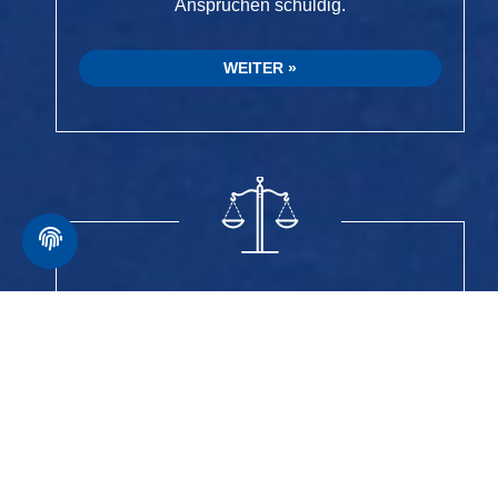
Ansprüchen schuldig.
WEITER
RECHTSBERATUNG
Mit unseren spezialisierten, aber dennoch
eng miteinander verzahnten Praxisbereichen,
können wir eine hohe Qualität an
ganzheitlicher Beratung garantieren. Dies
immer im persönlichen und individuellen
Rahmen nach Ihren Bedürfnissen